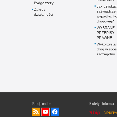
Bydgoszczy
Jak uzyskać
Zakres
zaświadczen
działalności
wypadku, kol
drogowej?
WYBRANE
PRZEPISY
PRAWNE
Wykorzystan
dróg w spo
szczególny
Policja online
Biuletyn Informacji
BIP KPP 