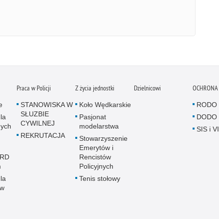
Praca w Policji
Z życia jednostki
Dzielnicowi
OCHRONA
e
STANOWISKA W
Koło Wędkarskie
RODO
SŁUZBIE
la
Pasjonat
DODO
CYWILNEJ
nych
modelarstwa
SIS i V
REKRUTACJA
Stowarzyszenie
Emerytów i
WRD
Rencistów
m
Policyjnych
la
Tenis stołowy
ów