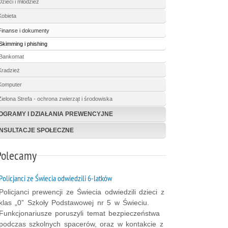
Dzieci i młodzież
Kobieta
Finanse i dokumenty
Skimming i phishing
Bankomat
Kradzież
Komputer
Zielona Strefa - ochrona zwierząt i środowiska
OGRAMY I DZIAŁANIA PREWENCYJNE
NSULTACJE SPOŁECZNE
Polecamy
Policjanci ze Świecia odwiedzili 6-latków
Policjanci prewencji ze Świecia odwiedzili dzieci z
klas „0” Szkoły Podstawowej nr 5 w Świeciu.
Funkcjonariusze poruszyli temat bezpieczeństwa
podczas szkolnych spacerów, oraz w kontakcie z