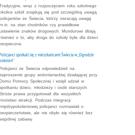
Tradycyjne, wraz z rozpoczęciem roku szkolnego
okolice szkół znajdują się pod szczególną uwagą
policjantów ze Świecia, którzy zwracają uwagę
m.in. na stan chodników czy prawidłowe
ustawienie znaków drogowych. Mundurowi dbają
również o to, aby droga do szkoły była dla dzieci
bezpieczna.
Policjanci spotkali się z mieszkańcami Świecia w „Ogrodzie
pokoleń"
Policjanci ze Świecia odpowiedzieli na
zaproszenie grupy wolontariackiej działającej przy
Domu Pomocy Społecznej i wzięli udział w
spotkaniu dzieci, młodzieży i osób starszych.
Stróże prawa przygotowali dla wszystkich
mnóstwo atrakcji. Podczas integracji
międzypokoleniowej policjanci rozmawiali o
bezpieczeństwie, ale nie obyło się również bez
wspólnej zabawy.