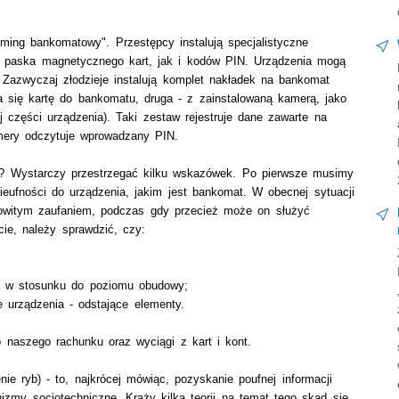
ming bankomatowy". Przestępcy instalują specjalistyczne
h paska magnetycznego kart, jak i kodów PIN. Urządzenia mogą
azwyczaj złodzieje instalują komplet nakładek na bankomat
 się kartę do bankomatu, druga - z zainstalowaną kamerą, jako
 części urządzenia). Taki zestaw rejestruje dane zawarte na
ery odczytuje wprowadzany PIN.
i? Wystarczy przestrzegać kilku wskazówek. Po pierwsze musimy
ieufności do urządzenia, jakim jest bankomat. W obecnej sytuacji
kowitym zaufaniem, podczas gdy przecież może on służyć
e, należy sprawdzić, czy:
na w stosunku do poziomu obudowy;
urządzenia - odstające elementy.
 naszego rachunku oraz wyciągi z kart i kont.
nie ryb) - to, najkrócej mówiąc, pozyskanie poufnej informacji
izmy socjotechniczne. Krąży kilka teorii na temat tego skąd się