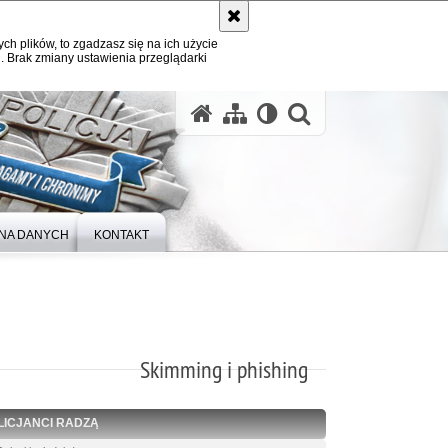
ych plików, to zgadzasz się na ich użycie
. Brak zmiany ustawienia przeglądarki
otwórz wysz
NA DANYCH
KONTAKT
Skimming i phishing
LICJANCI RADZĄ