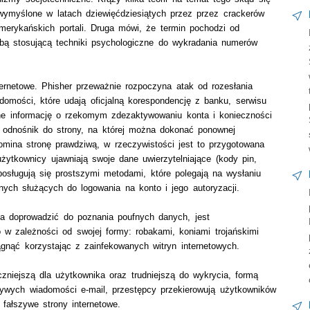
 wymyślone w latach dziewięćdziesiątych przez przez crackerów
merykańskich portali. Druga mówi, że termin pochodzi od
obą stosującą techniki psychologiczne do wykradania numerów
ernetowe. Phisher przeważnie rozpoczyna atak od rozesłania
domości, które udają oficjalną korespondencję z banku, serwisu
one informację o rzekomym zdezaktywowaniu konta i konieczności
 odnośnik do strony, na której można dokonać ponownej
mina stronę prawdziwą, w rzeczywistości jest to przygotowana
użytkownicy ujawniają swoje dane uwierzytelniające (kody pin,
 posługują się prostszymi metodami, które polegają na wysłaniu
ych służących do logowania na konto i jego autoryzacji.
a doprowadzić do poznania poufnych danych, jest
w zależności od swojej formy: robakami, koniami trojańskimi
ągnąć korzystając z zainfekowanych witryn internetowych.
zniejszą dla użytkownika oraz trudniejszą do wykrycia, formą
szywych wiadomości e-mail, przestępcy przekierowują użytkowników
fałszywe strony internetowe.