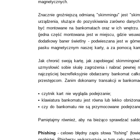
magnetycznych.
Znacznie groźniejszą odmianą "skimmingu" jest "skim
urządzenia, służące do pozyskiwania zarówno danyc
być montowane na bankomatach oraz w ich wnętrzu. Z
(jedna część montowana jest w miejscu, gdzie wsuwa
dodatkowy baner świetlny - podwieszana jest w górnej
pasku magnetycznym naszej karty, a za pomocą kam
Jak chronić swoją kartę, jak zapobiegać skimmingow
uzmysłowić sobie skalę zagrożenia i nabrać pewnej n
najczęściej bezrefleksyjnie obdarzamy bankomat cał
przestępcom. Zanim dokonamy transakcji w bankomaci
• czytnik kart nie wygląda podejrzanie;
• klawiatura bankomatu jest równa lub lekko obniżo
• czy do bankomatu nie są przymocowane podejrzane 
Pamiętajmy również, aby na bieżąco sprawdzać saldo
Phishing
- celowo błędny zapis słowa "fishing" (łowie
osobistej. Phisherzy wykorzystują w tym celu mechan