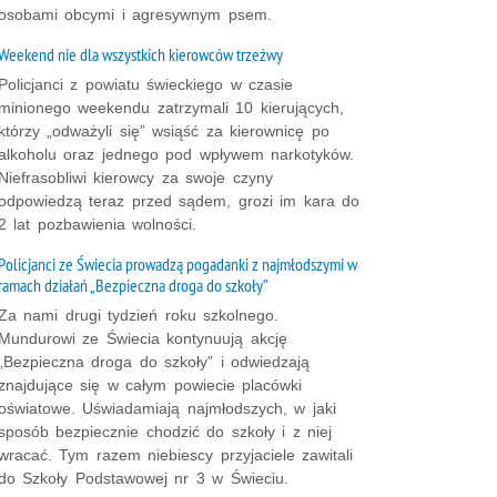
osobami obcymi i agresywnym psem.
Weekend nie dla wszystkich kierowców trzeźwy
Policjanci z powiatu świeckiego w czasie
minionego weekendu zatrzymali 10 kierujących,
którzy „odważyli się” wsiąść za kierownicę po
alkoholu oraz jednego pod wpływem narkotyków.
Niefrasobliwi kierowcy za swoje czyny
odpowiedzą teraz przed sądem, grozi im kara do
2 lat pozbawienia wolności.
Policjanci ze Świecia prowadzą pogadanki z najmłodszymi w
ramach działań „Bezpieczna droga do szkoły”
Za nami drugi tydzień roku szkolnego.
Mundurowi ze Świecia kontynuują akcję
„Bezpieczna droga do szkoły” i odwiedzają
znajdujące się w całym powiecie placówki
oświatowe. Uświadamiają najmłodszych, w jaki
sposób bezpiecznie chodzić do szkoły i z niej
wracać. Tym razem niebiescy przyjaciele zawitali
do Szkoły Podstawowej nr 3 w Świeciu.