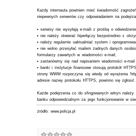
Każdy internauta powinien mieć świadomość zagrożeń,
niepewnych serwerów czy odpowiadaniem na podejrzan
• serwisy nie wysyłają e-maili z prośbą o odwiedzenie
• nie należy otwierać hiperłączy bezpośrednio z otrz
• należy regularnie uaktualniać system i oprogramowa
• nie wolno przesyłać mailem żadnych danych osobi
formularzy zawartych w wiadomości e-mail;
• zastanówmy się nad napisaniem wiadomości e-mai
• banki i instytucje finansowe stosują protokół HTT
strony WWW rozpoczyna się wtedy od wyrażenia 'https:/
adresie nazwy protokołu HTTPS, powinno się zgłosić
Każde podejrzenia co do sfingowanych witryn należy 
banku odpowiedzialnym za jego funkcjonowanie w siec
źródło: www.policja.pl