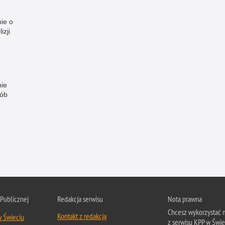
ie o
izji
ie
sób
 Publicznej
Redakcja serwisu
Nota prawna
Chcesz wykorzystać m
Kontakt z redakcją
w Świeciu
z serwisu KPP w Świe