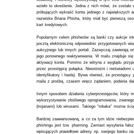
wzieło to określenie. Jedna z nich mówi, że zostało
próbujących wykraść konta jednego z największych a
nazwiska Briana Phisha, który miał być pierwszą os
kart kredytowych.
Popularnym celem phisherów są banki czy aukcje int
pocztą elektroniczną odpowiednio przygotowanych wia
aukcyjnego lub innych portali. Zazwyczaj zawierają 
jego ponownego reaktywowania. W mailu znajduje się
aktywacji konta. Pomimo że witryna z wyglądu przypo
przez przestępcę pułapka. Nieostrożni i nieświadomi 
identyfikatory i hasła). Bywa również, że przestępcy
maila z prośbą, czasem wręcz żądaniem, podania dan
Innym sposobem działania cyberprzestępców, który m
wykorzystywanie złośliwego oprogramowania, zwanego 
(trojanami) lub wirusami. Takiego "robaka" można ści
Bardziej zaawansowaną, a co za tym idzie niebezpiec
phishingu jest tzw. pharming. Zamiast wysyłania fał
wpisujących prawidłowe adresy np. swojego banku na 