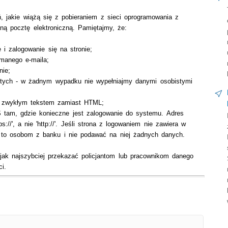
 jakie wiążą się z pobieraniem z sieci oprogramowania z
ą pocztę elektroniczną. Pamiętajmy, że:
 i zalogowanie się na stronie;
ymanego e-maila;
nie;
stych - w żadnym wypadku nie wypełniajmy danymi osobistymi
l zwykłym tekstem zamiast HTML;
PS tam, gdzie konieczne jest zalogowanie do systemu. Adres
/', a nie 'http://'. Jeśli strona z logowaniem nie zawiera w
 to osobom z banku i nie podawać na niej żadnych danych.
jak najszybciej przekazać policjantom lub pracownikom danego
i.