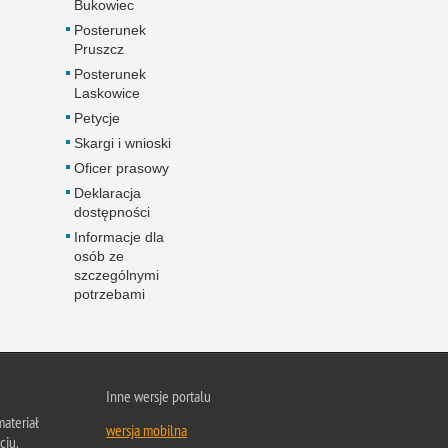
Bukowiec
Posterunek
Pruszcz
Posterunek
Laskowice
Petycje
Skargi i wnioski
Oficer prasowy
Deklaracja
dostępności
Informacje dla
osób ze
szczególnymi
potrzebami
Inne wersje portalu
ateriał
wersja mobilna
ciu.