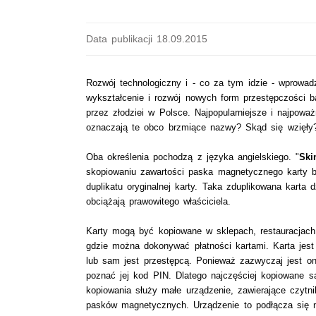
Data publikacji 18.09.2015
Rozwój technologiczny i - co za tym idzie - wprowad
wykształcenie i rozwój nowych form przestępczości 
przez złodziei w Polsce. Najpopularniejsze i najpowa
oznaczają te obco brzmiące nazwy? Skąd się wzięły?
Oba określenia pochodzą z języka angielskiego. "
Sk
skopiowaniu zawartości paska magnetycznego karty b
duplikatu oryginalnej karty. Taka zduplikowana karta 
obciążają prawowitego właściciela.
Karty mogą być kopiowane w sklepach, restauracjac
gdzie można dokonywać płatności kartami. Karta jest
lub sam jest przestępcą. Ponieważ zazwyczaj jest o
poznać jej kod PIN. Dlatego najczęściej kopiowane s
kopiowania służy małe urządzenie, zawierające czytn
pasków magnetycznych. Urządzenie to podłącza się 