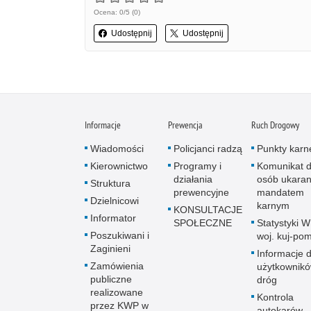
Ocena: 0/5 (0)
Udostępnij
Udostępnij
Informacje
Prewencja
Ruch Drogowy
Wiadomości
Policjanci radzą
Punkty karn
Kierownictwo
Programy i
Komunikat d
działania
osób ukara
Struktura
prewencyjne
mandatem
Dzielnicowi
karnym
KONSULTACJE
Informator
SPOŁECZNE
Statystyki 
Poszukiwani i
woj. kuj-po
Zaginieni
Informacje d
Zamówienia
użytkownik
publiczne
dróg
realizowane
Kontrola
przez KWP w
autokarów