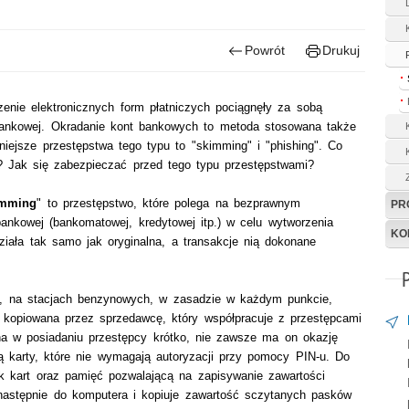
Powrót
Drukuj
zenie elektronicznych form płatniczych pociągnęły za sobą
bankowej. Okradanie kont bankowych to metoda stosowana także
żniejsze przestępstwa tego typu to "skimming" i "phishing". Co
 Jak się zabezpieczać przed tego typu przestępstwami?
imming
" to przestępstwo, które polega na bezprawnym
PR
ankowej (bankomatowej, kredytowej itp.) w celu wytworzenia
KO
działa tak samo jak oryginalna, a transakcje nią dokonane
h, na stacjach benzynowych, w zasadzie w każdym punkcie,
 kopiowana przez sprzedawcę, który współpracuje z przestępcami
na w posiadaniu przestępcy krótko, nie zawsze ma on okazję
ą karty, które nie wymagają autoryzacji przy pomocy PIN-u. Do
ik kart oraz pamięć pozwalającą na zapisywanie zawartości
następnie do komputera i kopiuje zawartość sczytanych pasków