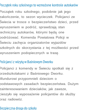
Początek roku szkolnego to wzmożone kontrole autokarów
Początek roku szkolnego, podobnie jak jego
zakończenie, to sezon wycieczek. Policjanci ze
Świecia w trosce o bezpieczeństwo dzieci, przed
wyruszeniem w podróż, sprawdzają stan
techniczny autokarów, którymi będą one
podróżować. Komenda Powiatowa Policji w
Świeciu zachęca organizatorów wyjazdów
szkolnych do skorzystania z tej możliwości przed
wyruszeniem podopiecznych w trasę.
Policjanci z wizytą w Baśniowym Dworku
Policjanci z komendy w Świeciu spotkali się z
przedszkolakami z Baśniowego Dworku.
Mundurowi przypomnieli dzieciom o
podstawowych zasadach bezpieczeństwa. Dużym
zainteresowaniem dzieciaków, jak zawsze,
cieszyło się wyposażenie policjantów do służby
oraz radiowóz.
Bezpieczna droga do szkoły