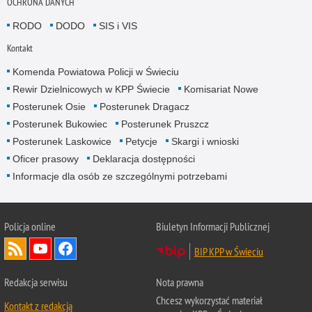
OCHRONA DANYCH
RODO
DODO
SIS i VIS
Kontakt
Komenda Powiatowa Policji w Świeciu
Rewir Dzielnicowych w KPP Świecie
Komisariat Nowe
Posterunek Osie
Posterunek Dragacz
Posterunek Bukowiec
Posterunek Pruszcz
Posterunek Laskowice
Petycje
Skargi i wnioski
Oficer prasowy
Deklaracja dostępności
Informacje dla osób ze szczególnymi potrzebami
Policja online
Biuletyn Informacji Publicznej
BIP KPP w Świeciu
Redakcja serwisu
Nota prawna
Chcesz wykorzystać materiał
Kontakt z redakcją