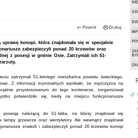
KI
ST
DZ
Powrót
Drukuj
IN
POS
ą uprawę konopi, która znajdowała się w specjalnie
onariusze zabezpieczyli ponad 20 krzewów oraz
ZA
dnej z posesji w gminie Osie. Zatrzymali ich 51-
BY
zarzuty.
ZA
eciu zatrzymali 51-letniego mieszkańca powiatu świeckiego,
kowe. Z informacji kryminalnych wynikało, że mężczyzna na
ecjalnie przystosowanym do tego kontenerze, zorganizował
zystko potwierdziło się, kiedy na miejscu funkcjonariusze
en posesję należącą do 51-latka, na której znajdował się
w lampy grzewcze oraz wentylatory. Ale wewnątrz znajdował
kcjonariusze znaleźli i zabezpieczyli ponad 20 krzewów konopi