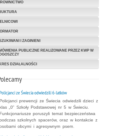
EROWNICTWO
RUKTURA
IELNICOWI
FORMATOR
ZUKIWANI I ZAGINIENI
MÓWIENIA PUBLICZNE REALIZOWANE PRZEZ KWP W
DGOSZCZY
KRES DZIAŁALNOŚCI
Polecamy
Policjanci ze Świecia odwiedzili 6-latków
Policjanci prewencji ze Świecia odwiedzili dzieci z
klas „0” Szkoły Podstawowej nr 5 w Świeciu.
Funkcjonariusze poruszyli temat bezpieczeństwa
podczas szkolnych spacerów, oraz w kontakcie z
osobami obcymi i agresywnym psem.