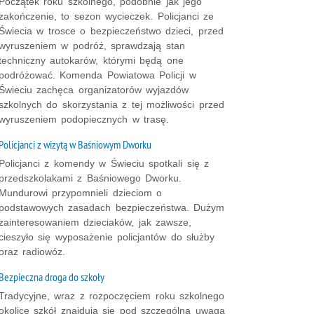
Początek roku szkolnego, podobnie jak jego
zakończenie, to sezon wycieczek. Policjanci ze
Świecia w trosce o bezpieczeństwo dzieci, przed
wyruszeniem w podróż, sprawdzają stan
techniczny autokarów, którymi będą one
podróżować. Komenda Powiatowa Policji w
Świeciu zachęca organizatorów wyjazdów
szkolnych do skorzystania z tej możliwości przed
wyruszeniem podopiecznych w trasę.
Policjanci z wizytą w Baśniowym Dworku
Policjanci z komendy w Świeciu spotkali się z
przedszkolakami z Baśniowego Dworku.
Mundurowi przypomnieli dzieciom o
podstawowych zasadach bezpieczeństwa. Dużym
zainteresowaniem dzieciaków, jak zawsze,
cieszyło się wyposażenie policjantów do służby
oraz radiowóz.
Bezpieczna droga do szkoły
Tradycyjne, wraz z rozpoczęciem roku szkolnego
okolice szkół znajdują się pod szczególną uwagą