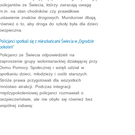
policjantów ze Świecia, którzy zwracają uwagę
m.in. na stan chodników czy prawidłowe
ustawienie znaków drogowych. Mundurowi dbają
również o to, aby droga do szkoły była dla dzieci
bezpieczna.
Policjanci spotkali się z mieszkańcami Świecia w „Ogrodzie
pokoleń"
Policjanci ze Świecia odpowiedzieli na
zaproszenie grupy wolontariackiej działającej przy
Domu Pomocy Społecznej i wzięli udział w
spotkaniu dzieci, młodzieży i osób starszych.
Stróże prawa przygotowali dla wszystkich
mnóstwo atrakcji. Podczas integracji
międzypokoleniowej policjanci rozmawiali o
bezpieczeństwie, ale nie obyło się również bez
wspólnej zabawy.