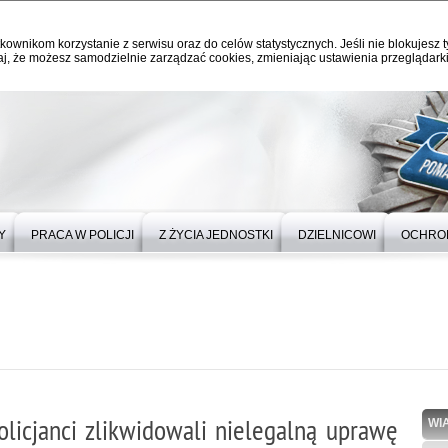
kownikom korzystanie z serwisu oraz do celów statystycznych. Jeśli nie blokujesz t
j, że możesz samodzielnie zarządzać cookies, zmieniając ustawienia przeglądarki
Y
PRACA W POLICJI
Z ŻYCIA JEDNOSTKI
DZIELNICOWI
OCHRO
olicjanci zlikwidowali nielegalną uprawę
WI