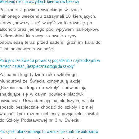
Weekend nie dla wszystkich kierowców trzeźwy
Policjanci z powiatu świeckiego w czasie
minionego weekendu zatrzymali 10 kierujących,
którzy „odważyli się” wsiąść za kierownicę po
alkoholu oraz jednego pod wpływem narkotyków.
Niefrasobliwi kierowcy za swoje czyny
odpowiedzą teraz przed sądem, grozi im kara do
2 lat pozbawienia wolności.
Policjanci ze Świecia prowadzą pogadanki z najmłodszymi w
ramach działań „Bezpieczna droga do szkoły”
Za nami drugi tydzień roku szkolnego.
Mundurowi ze Świecia kontynuują akcję
„Bezpieczna droga do szkoły” i odwiedzają
znajdujące się w całym powiecie placówki
oświatowe. Uświadamiają najmłodszych, w jaki
sposób bezpiecznie chodzić do szkoły i z niej
wracać. Tym razem niebiescy przyjaciele zawitali
do Szkoły Podstawowej nr 3 w Świeciu.
Początek roku szkolnego to wzmożone kontrole autokarów