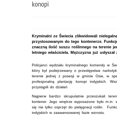
konopi
Kryminalni ze Świecia zlikwidowali nielegaln
przystosowanym do tego kontenerze. Funkcj
znaczną ilość suszu roślinnego na terenie je
letniego właściciela. Mężczyzna już usłyszał 
Policjanci wydziału kryminalnego komendy w Świ
który był podejrzewany o przestępstwa narkoty
terenie jednej z posesji w gminie Osie, w sp
profesjonalną plantację konopi indyjskich. Ws
przystąpili do działań.
Najpierw bardzo skrupulatnie przeszukali ter
kontener. Jego wnętrze wyposażone było m.in. 
się nie tylko osprzęt do pielęgnacji roślin. Fun
indyjskich w zaawansowanej fazie wzrostu.